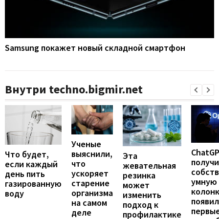
Samsung покажет новый складной смартфон
Внутри techno.bigmir.net
Ученые
ChatG
выяснили,
Что будет,
Эта
получ
что
если каждый
жевательная
собст
ускоряет
день пить
резинка
умную
старение
газированную
может
колонк
организма
воду
изменить
появил
на самом
подход к
первы
деле
профилактике