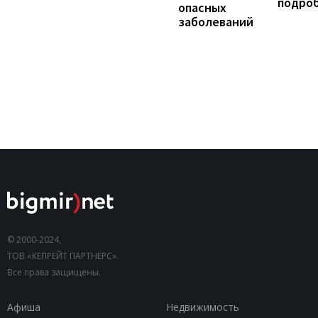
подро
опасных
заболеваний
© 2000-2024,
ТОВ «КЕПРЕЙТ ПАРТНЕРС».
Все права защищены.
Афиша
Недвижимость