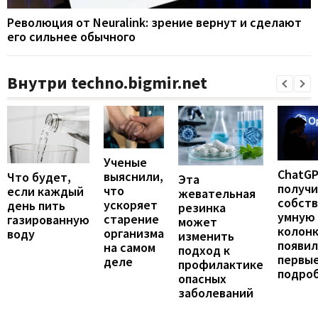
Революция от Neuralink: зрение вернут и сделают
его сильнее обычного
Внутри techno.bigmir.net
Ученые
ChatG
выяснили,
Что будет,
Эта
получ
что
если каждый
жевательная
собст
ускоряет
день пить
резинка
умную
старение
газированную
может
колонк
организма
воду
изменить
появил
на самом
подход к
первы
деле
профилактике
подро
опасных
заболеваний