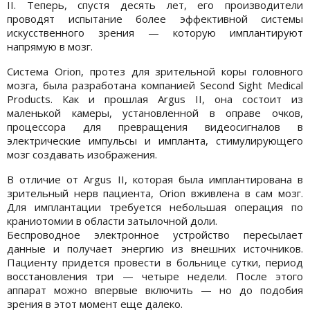
II. Теперь, спустя десять лет, его производители
проводят испытание более эффективной системы
искусственного зрения — которую имплантируют
напрямую в мозг.
Система Orion, протез для зрительной коры головного
мозга, была разработана компанией Second Sight Medical
Products. Как и прошлая Argus II, она состоит из
маленькой камеры, установленной в оправе очков,
процессора для превращения видеосигналов в
электрические импульсы и импланта, стимулирующего
мозг создавать изображения.
В отличие от Argus II, которая была имплантирована в
зрительный нерв пациента, Orion вживлена в сам мозг.
Для имплантации требуется небольшая операция по
краниотомии в области затылочной доли.
Беспроводное электронное устройство пересылает
данные и получает энергию из внешних источников.
Пациенту придется провести в больнице сутки, период
восстановления три — четыре недели. После этого
аппарат можно впервые включить — но до подобия
зрения в этот момент еще далеко.