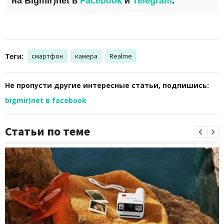
на
Bigmir)net
в
Facebook
и
Telegram
.
Теги:
смартфон
камера
Realme
Не пропусти другие интересные статьи, подпишись:
bigmir)net в facebook
Статьи по теме