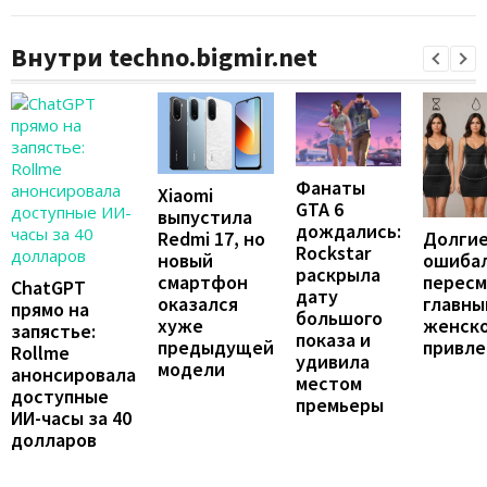
Внутри techno.bigmir.net
Фанаты
Xiaomi
GTA 6
выпустила
дождались:
Долгие
Redmi 17, но
Rockstar
ошибал
новый
раскрыла
перес
смартфон
ChatGPT
дату
главны
оказался
прямо на
большого
женск
хуже
запястье:
показа и
привле
предыдущей
Rollme
удивила
модели
анонсировала
местом
доступные
премьеры
ИИ-часы за 40
долларов