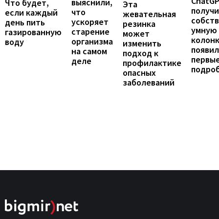
ChatG
выяснили,
Что будет,
Эта
получ
что
если каждый
жевательная
собст
ускоряет
день пить
резинка
умную
старение
газированную
может
колонк
организма
воду
изменить
появил
на самом
подход к
первы
деле
профилактике
подро
опасных
заболеваний