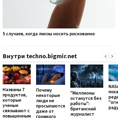
5 случаев, когда линзы носить рискованно
Внутри techno.bigmir.net
NAS
Названы 7
Почему
пок
"Миллионы
продуктов,
некоторые
ред
останутся без
которые
люди не
"ог
работы":
ученые
просыпаются
рад
британский
связывают с
даже от
журналист
повышенным
громкого