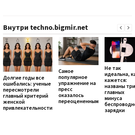
Внутри techno.bigmir.net
Не так
Самое
идеальна, к
популярное
Долгие годы все
кажется:
упражнение на
ошибались: ученые
названы тр
пресс
пересмотрели
главных
оказалось
главный критерий
минуса
переоцененным
женской
беспроводн
привлекательности
зарядки