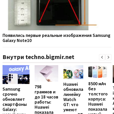
Появились первые реальные изображения Samsung
Galaxy Note10
Внутри techno.bigmir.net
8500 мАч
Huawei
798
без
Samsung
обновила
граммов и
толстого
срочно
линейку
до 18 часов
корпуса:
обновляет
Watch
работы:
Huawei
смартфоны
GT: что
Huawei
показала
Galaxy:
умеют
показала