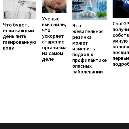
Ученые
ChatG
выяснили,
Что будет,
Эта
получ
что
если каждый
жевательная
собст
ускоряет
день пить
резинка
умную
старение
газированную
может
колонк
организма
воду
изменить
появил
на самом
подход к
первы
деле
профилактике
подро
опасных
заболеваний