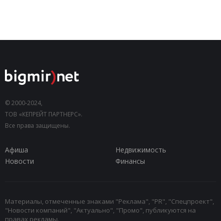
© 2000-2024,
ТОВ «КЕПРЕЙТ ПАРТНЕРС».
Все права защищены.
Афиша
Недвижимость
Новости
Финансы
Материалы, отмеченные знаками "Реклама", "PR", "Спецпроект",
"Новости компаний", "Актуально", "Промо", публикуются на
правах рекламы.