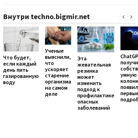
Внутри techno.bigmir.net
Ученые
ChatG
выяснили,
Что будет,
Эта
получ
что
если каждый
жевательная
собст
ускоряет
день пить
резинка
умную
старение
газированную
может
колонк
организма
воду
изменить
появил
на самом
подход к
первы
деле
профилактике
подро
опасных
заболеваний