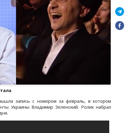
ртала
ышла запись с номером за февраль, в котором
нты Украины Владимир Зеленский. Ролик набрал
дня.