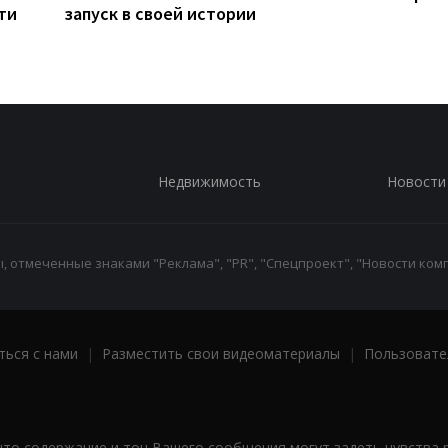
ти
запуск в своей истории
Недвижимость
Новости
 отмеченные знаками "Реклама", "PR", "Спецпроект", "Новости комп
ться с нами
|
Разместить свои видеоматериалы
|
Пользовате
что содержание и тон Вашего сообщения могут задеть чувства 