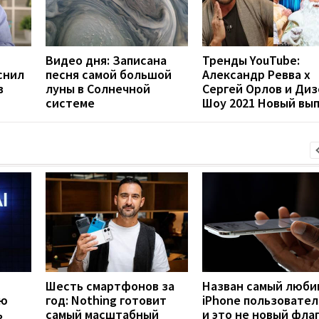
Видео дня: Записана
Тренды YouTube:
снил
песня самой большой
Александр Ревва х
в
луны в Солнечной
Сергей Орлов и Диз
системе
Шоу 2021 Новый вы
Шесть смартфонов за
Назван самый люб
ую
год: Nothing готовит
iPhone пользовател
ь
самый масштабный
и это не новый фла