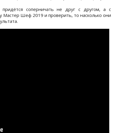
 придётся соперничать не друг с другом, а с
 Мастер Шеф 2019 и проверить, то насколько они
ультата.