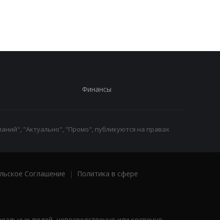
не хватить
головоломка покори
критиков
Финансы
аний", "Актуально", "Промо", публикуются на правах
льское Соглашение
|
Политика в сфере
реальных людей, непосредственно или косвенно