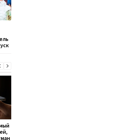
Тренды YouTube:
Тренды YouTube: Как
МастерШеф и Почему
инфоцыгане продаю
ель
они это делают
воздух и Гордон про
пуск
Зеленского
имый
Apple скупает память по
Big Walk стала главн
ей,
любой цене, но новых
сюрпризом 2026 года
гман
iPhone все равно может
кооперативная