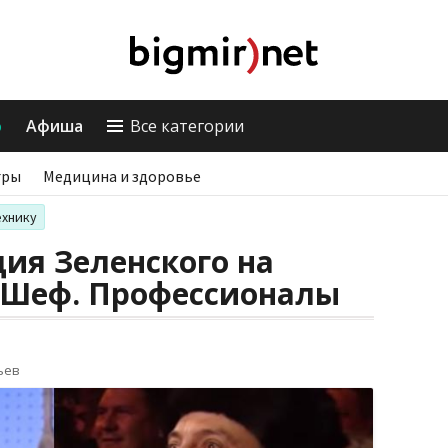
о
Афиша
Все категории
гры
Медицина и здоровье
ехнику
ция Зеленского на
Шеф. Профессионалы
ьев