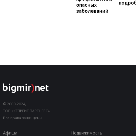
подро
опасных
заболеваний
© 2000-2024,
ТОВ «КЕПРЕЙТ ПАРТНЕРС».
Все права защищены.
Афиша
Недвижимость