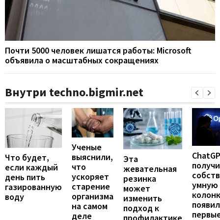
Почти 5000 человек лишатся работы: Microsoft
объявила о масштабных сокращениях
Внутри techno.bigmir.net
Ученые
ChatG
выяснили,
Что будет,
Эта
получ
что
если каждый
жевательная
собст
ускоряет
день пить
резинка
умную
старение
газированную
может
колонк
организма
воду
изменить
появил
на самом
подход к
первы
деле
профилактике