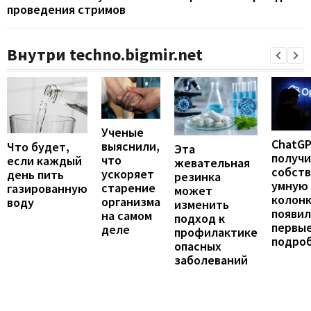
проведения стримов
Внутри techno.bigmir.net
Ученые
ChatG
выяснили,
Что будет,
Эта
получ
что
если каждый
жевательная
собст
ускоряет
день пить
резинка
умную
старение
газированную
может
колонк
организма
воду
изменить
появил
на самом
подход к
первы
деле
профилактике
подро
опасных
заболеваний