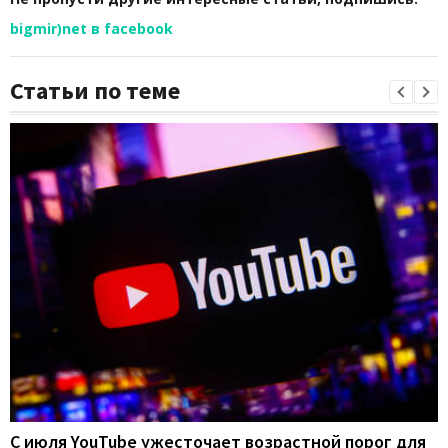
bigmir)net в facebook
Статьи по теме
С июля YouTube ужесточает возрастной порог для