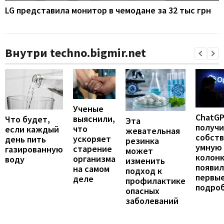
LG представила монитор в чемодане за 32 тыс грн
Внутри techno.bigmir.net
Ученые
ChatG
выяснили,
Что будет,
Эта
получ
что
если каждый
жевательная
собст
ускоряет
день пить
резинка
умную
старение
газированную
может
колонк
организма
воду
изменить
появил
на самом
подход к
первы
деле
профилактике
подро
опасных
заболеваний