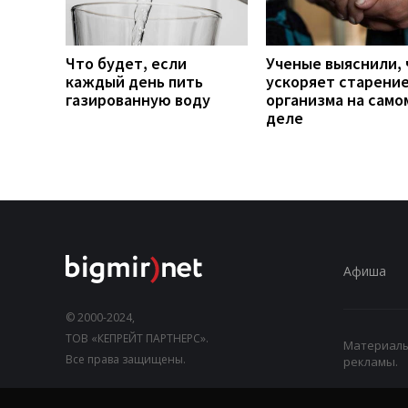
Что будет, если
Ученые выяснили, 
каждый день пить
ускоряет старени
газированную воду
организма на само
деле
Афиша
© 2000-2024,
ТОВ «КЕПРЕЙТ ПАРТНЕРС».
Материалы,
Все права защищены.
рекламы.