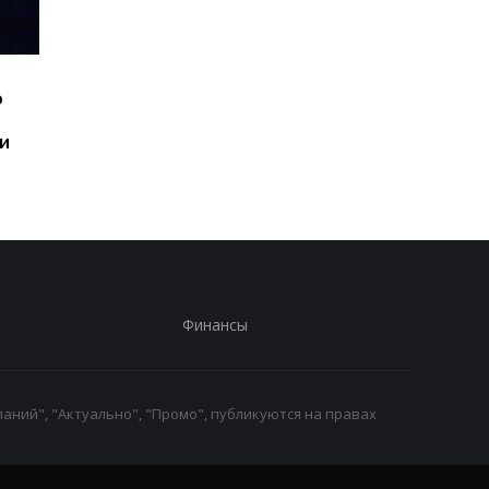
Шесть смартфонов за
Назван самый люби
ю
год: Nothing готовит
iPhone пользователе
самый масштабный
и это не новый флаг
и
запуск в своей истории
Финансы
аний", "Актуально", "Промо", публикуются на правах