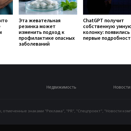
что
Эта жевательная
ChatGPT получит
е
резинка может
собственную умну
м
изменить подход к
колонку: появились
профилактике опасных
первые подробност
заболеваний
Недвижимость
Новости
 отмеченные знаками "Реклама", "PR", "Спецпроект", "Новости комп