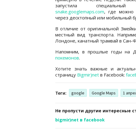
запустила специальный
snake.googlemaps.com
, где можно 
через десктопный или мобильный б
В отличие от оригинальной Змейки
местный вид транспорта. Наприм
Лондоне, канатный трамвай в Сан-Ф
Напомним, в прошлые годы на 
покемонов
.
Хотите знать важные и актуаль
страницу
Bigmir)net
в Facebook:
face
Теги:
google
Google Maps
1 апре
Не пропусти другие интересные с
bigmir)net в facebook