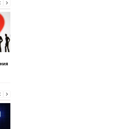
Google существенно
Блогер угадывает
ния
обновляет свои карты
любую точку Земли 
одному фото