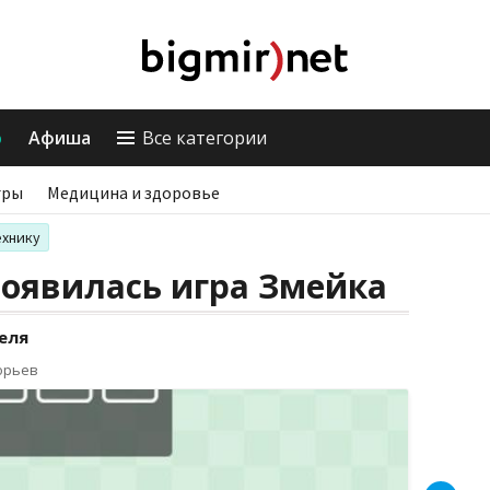
о
Афиша
Все категории
гры
Медицина и здоровье
ехнику
появилась игра Змейка
еля
орьев