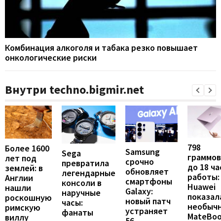
Комбинация алкоголя и табака резко повышает
онкологические риски
Внутри techno.bigmir.net
798
Более 1600
Samsung
Sega
граммов
лет под
срочно
превратила
до 18 ча
землей: в
обновляет
легендарные
работы:
Англии
смартфоны
консоли в
Huawei
нашли
Galaxy:
наручные
показал
роскошную
новый патч
часы:
необыч
римскую
устраняет
фанаты
MateBo
виллу
56