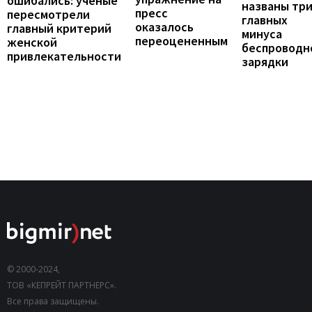
ошибались: ученые
названы тр
пресс
пересмотрели
главных
оказалось
главный критерий
минуса
переоцененным
женской
беспроводн
привлекательности
зарядки
© 2000-2024,
ТОВ «КЕПРЕЙТ ПАРТНЕРС».
Все права защищены.