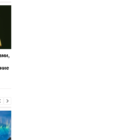
ами,
Защита от слежки
Важно: Google
улучшена: как ее
усиливает защиту о
ание
включить на Android
слежки за людьми