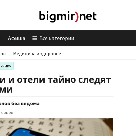
о
Афиша
Все категории
гры
Медицина и здоровье
ехнику
 и отели тайно следят
ями
анов без ведома
игорьев