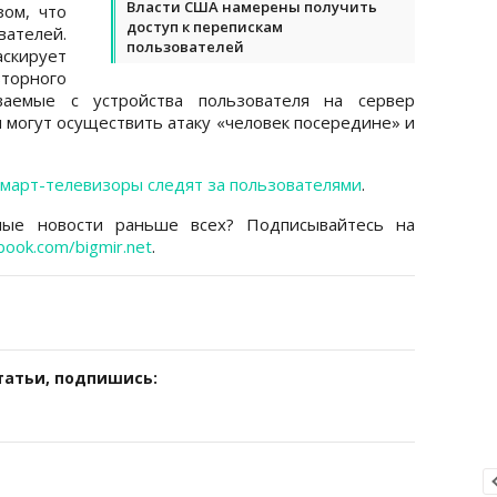
Власти США намерены получить
зом, что
доступ к перепискам
ателей.
пользователей
скирует
орного
аваемые с устройства пользователя на сервер
 могут осуществить атаку «человек посередине» и
март-телевизоры следят за пользователями
.
ные новости раньше всех? Подписывайтесь на
book.com/bigmir.net
.
татьи, подпишись: