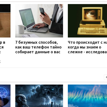
р в
7 безумных способов,
Что происходит с н
ся
как ваш телефон тайно
когда мы знаем о
:
собирает данные о вас
слежке - исследов
к