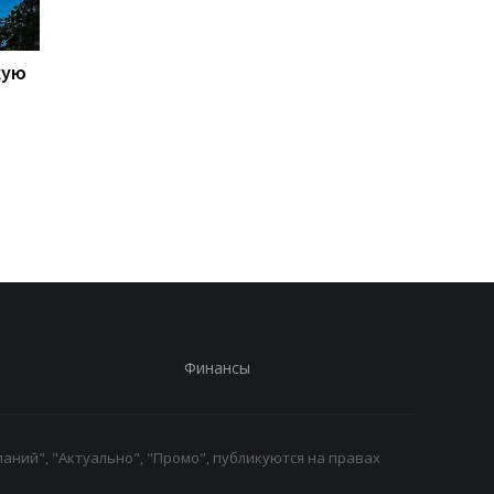
кую
Galaxy S27 Ultra станет
Не по мощности, а п
фотографировать
любви владельцев:
иначе: инсайдер
AnTuTu выбрал лучш
раскрыл секрет новых
Android-смартфоны
объективов Samsung
Финансы
аний", "Актуально", "Промо", публикуются на правах