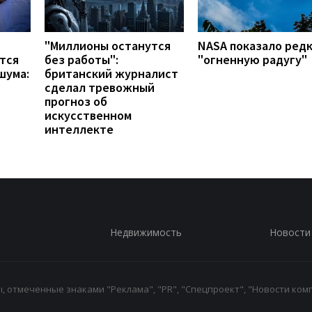
"Миллионы останутся
NASA показало ред
тся
без работы":
"огненную радугу"
шума:
британский журналист
сделал тревожный
прогноз об
искусственном
интеллекте
Недвижимость
Новости
 отмеченные знаками "Реклама", "PR", "Спецпроект", "Новости комп