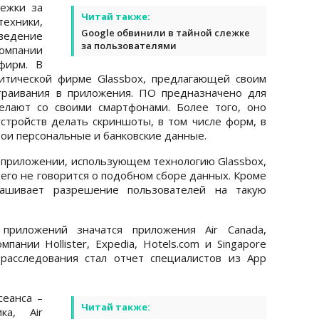
ежки за
Читай также:
техники,
Google обвинили в тайной слежке
зведение
за пользователями
омпании
фирм. В
итической фирме Glassbox, предлагающей своим
траивания в приложения. ПО предназначено для
делают со своими смартфонами. Более того, оно
стройств делать скриншоты, в том числе форм, в
ои персональные и банковские данные.
м приложении, использующем технологию Glassbox,
его не говорится о подобном сборе данных. Кроме
ашивает разрешение пользователей на такую
 приложений значатся приложения Air Canada,
пании Hollister, Expedia, Hotels.com и Singapore
 расследования стал отчет специалистов из App
сеанса –
Читай также:
ка, Air