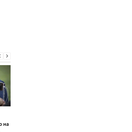
YouTube начал банить
YouTube тестирует
видео
функцию перевода
о на
антивакцинаторов
комментариев
х