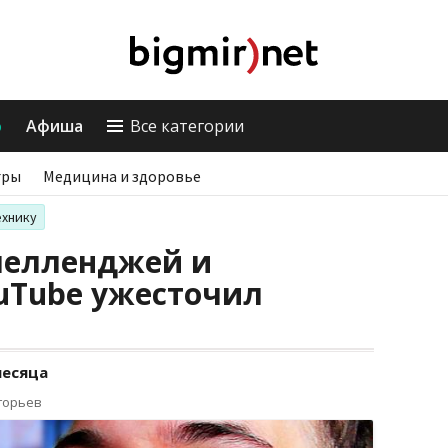
о
Афиша
Все категории
гры
Медицина и здоровье
ехнику
челленджей и
uTube ужесточил
месяца
горьев