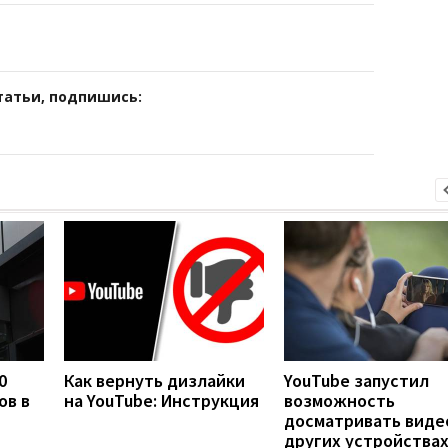
татьи, подпишись:
0
Как вернуть дизлайки
YouTube запустил
ов в
на YouTube: Инструкция
возможность
досматривать виде
других устройства