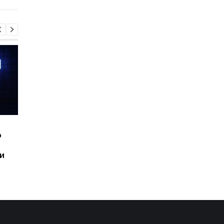
Шесть смартфонов за
Назван самый люби
ю
год: Nothing готовит
iPhone пользователе
самый масштабный
и это не новый флаг
и
запуск в своей истории