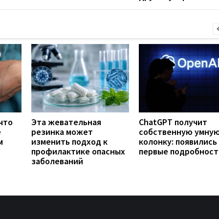
что
Эта жевательная
ChatGPT получит
е
резинка может
собственную умну
м
изменить подход к
колонку: появились
профилактике опасных
первые подробност
заболеваний