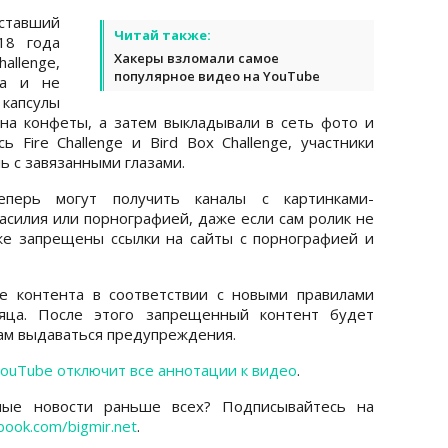
ставший
Читай также:
18 года
Хакеры взломали самое
allenge,
популярное видео на YouTube
да и не
 капсулы
 на конфеты, а затем выкладывали в сеть фото и
 Fire Challenge и Bird Box Challenge, участники
ь с завязанными глазами.
еперь могут получить каналы с картинками-
асилия или порнографией, даже если сам ролик не
же запрещены ссылки на сайты с порнографией и
е контента в соответствии с новыми правилами
сяца. После этого запрещенный контент будет
лам выдаваться предупреждения.
ouTube отключит все аннотации к видео
.
ные новости раньше всех? Подписывайтесь на
book.com/bigmir.net
.