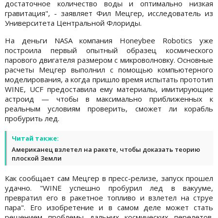
достаточное количество воды и оптимально низкая
гравитация", - заявляет Фил Мецгер, исследователь из
Университета Центральной Флориды.
На деньги NASA компания Honeybee Robotics уже
построила первый опытный образец космического
парового двигателя размером с микроволновку. Основные
расчеты Мецгер выполнил с помощью компьютерного
моделирования, а когда пришло время испытать прототип
WINE, UCF предоставила ему материалы, имитирующие
астроид — чтобы в максимально приближенных к
реальным условиям проверить, сможет ли корабль
пробурить лед.
Читай также:
Американец взлетел на ракете, чтобы доказать теорию
плоской Земли
Как сообщает сам Мецгер в пресс-релизе, запуск прошел
удачно. "WINE успешно пробурил лед в вакууме,
превратил его в ракетное топливо и взлетел на струе
пара". Его изобретение и в самом деле может стать
решением проблемы дальних космических перелетов.