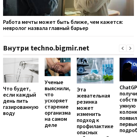
Работа мечты может быть ближе, чем кажется:
невролог назвала главный барьер
Внутри techno.bigmir.net
Ученые
ChatG
выяснили,
Что будет,
Эта
получ
что
если каждый
жевательная
собст
ускоряет
день пить
резинка
умную
старение
газированную
может
колонк
организма
воду
изменить
появил
на самом
подход к
первы
деле
профилактике
подро
опасных