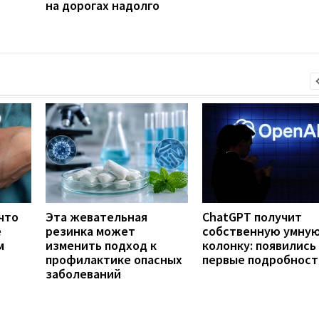
на дорогах надолго
что
Эта жевательная
ChatGPT получит
е
резинка может
собственную умну
м
изменить подход к
колонку: появились
профилактике опасных
первые подробност
заболеваний