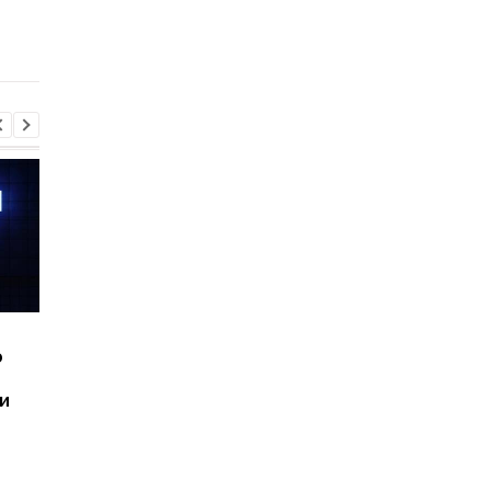
ответ Госспецсвязи
телефона, чтобы ее
увидели оккупанты -
инструкция
Шесть смартфонов за
Назван самый люби
ю
год: Nothing готовит
iPhone пользователе
самый масштабный
и это не новый флаг
и
запуск в своей истории