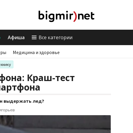
о
Афиша
Все категории
гры
Медицина и здоровье
ехнику
фона: Краш-тест
мартфона
н выдержать лед?
ригорьев