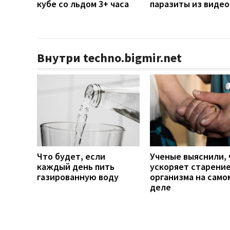
кубе со льдом 3+ часа
паразиты из видео
Внутри techno.bigmir.net
Что будет, если
Ученые выяснили, 
каждый день пить
ускоряет старени
газированную воду
организма на само
деле