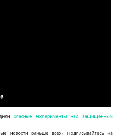
одили
опасные эксперименты над защищенным
ные новости раньше всех? Подписывайтесь на