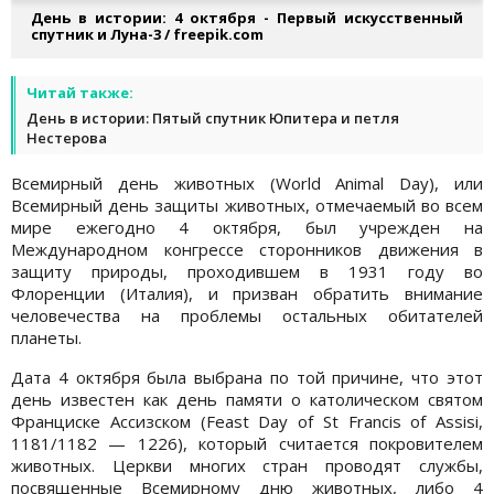
День в истории: 4 октября - Первый искусственный
спутник и Луна-3 / freepik.com
Читай также:
День в истории: Пятый спутник Юпитера и петля
Нестерова
Всемирный день животных (World Animal Day), или
Всемирный день защиты животных, отмечаемый во всем
мире ежегодно 4 октября, был учрежден на
Международном конгрессе сторонников движения в
защиту природы, проходившем в 1931 году во
Флоренции (Италия), и призван обратить внимание
человечества на проблемы остальных обитателей
планеты.
Дата 4 октября была выбрана по той причине, что этот
день известен как день памяти о католическом святом
Франциске Ассизском (Feast Day of St Francis of Assisi,
1181/1182 — 1226), который считается покровителем
животных. Церкви многих стран проводят службы,
посвященные Всемирному дню животных, либо 4