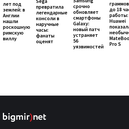
Samsung
Sega
граммов
лет под
срочно
превратила
до 18 ча
землей: в
обновляет
легендарные
работы:
Англии
смартфоны
консоли в
Huawei
нашли
Galaxy:
наручные
показал
роскошную
новый патч
часы:
необыч
римскую
устраняет
фанаты
MateBo
виллу
56
оценят
Pro S
уязвимостей