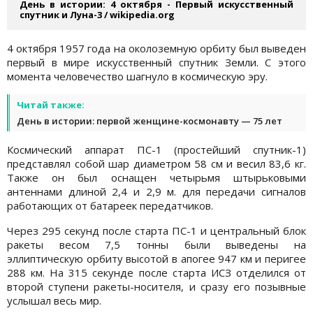
День в истории: 4 октября - Первый искусственный
спутник и Луна-3 / wikipedia.org
4 октября 1957 года на околоземную орбиту был выведен
первый в мире искусственный спутник Земли. С этого
момента человечество шагнуло в космическую эру.
Читай также:
День в истории: первой женщине-космонавту — 75 лет
Космический аппарат ПС-1 (простейший спутник-1)
представлял собой шар диаметром 58 см и весил 83,6 кг.
Также он был оснащен четырьмя штырьковыми
антеннами длиной 2,4 и 2,9 м. для передачи сигналов
работающих от батареек передатчиков.
Через 295 секунд после старта ПС-1 и центральный блок
ракеты весом 7,5 тонны были выведены на
эллиптическую орбиту высотой в апогее 947 км и перигее
288 км. На 315 секунде после старта ИСЗ отделился от
второй ступени ракеты-носителя, и сразу его позывные
услышал весь мир.