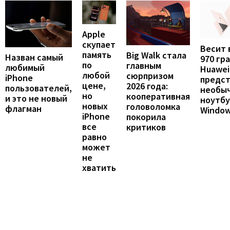
Apple
скупает
Весит 
память
Big Walk стала
Назван самый
970 гр
по
главным
любимый
Huawei
любой
сюрпризом
iPhone
предст
цене,
2026 года:
пользователей,
необы
но
кооперативная
и это не новый
ноутбу
новых
головоломка
флагман
Windo
iPhone
покорила
все
критиков
равно
может
не
хватить