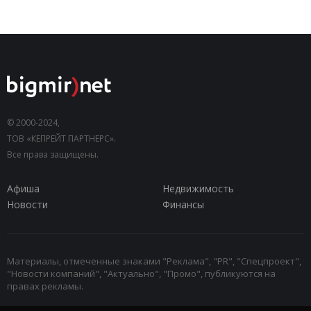
© 2000-2024,
ТОВ «КЕПРЕЙТ ПАРТНЕРС».
Все права защищены.
Афиша
Недвижимость
Новости
Финансы
Материалы, отмеченные знаками "Реклама", "PR", "Спецпроект",
"Новости компаний", "Актуально", "Промо", публикуются на
правах рекламы.