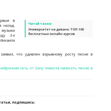
ервые в
Читай также:
а назад.
Университет на диване: ТОП-100
, музыки
бесплатных онлайн-курсов
году
3-е
 Михаила
 заявил, что удивлен взрывному росту песни в
нейронная сеть от Sony помогла написать песню в
татьи, подпишись: