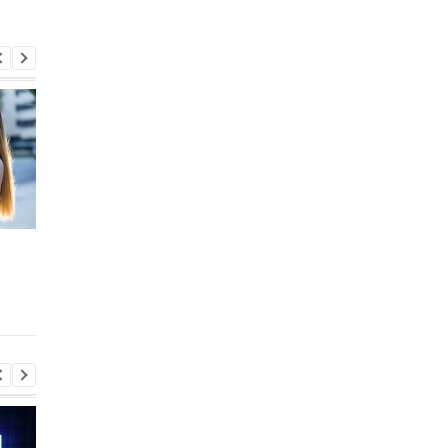
Лучшие бюджетные
Mi 11, подвинься:
ноутбуки 2021: Что
Названы самые мощ
выбрать
смартфоны января