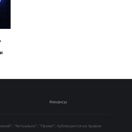
Шесть смартфонов за
Назван самый люби
ю
год: Nothing готовит
iPhone пользователе
самый масштабный
и это не новый флаг
и
запуск в своей истории
Финансы
аний", "Актуально", "Промо", публикуются на правах