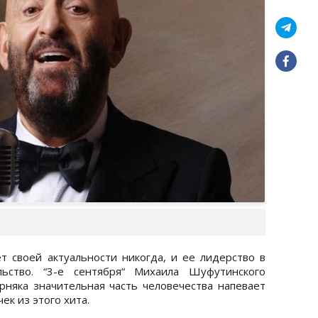
ет своей актуальности никогда, и ее лидерство в
ьство. “3-е сентября“ Михаила Шуфутинского
ерняка значительная часть человечества напевает
ек из этого хита.