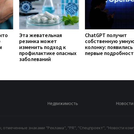
что
Эта жевательная
ChatGPT получит
е
резинка может
собственную умну
м
изменить подход к
колонку: появились
профилактике опасных
первые подробност
заболеваний
Недвижимость
Новости
 отмеченные знаками "Реклама", "PR", "Спецпроект", "Новости комп