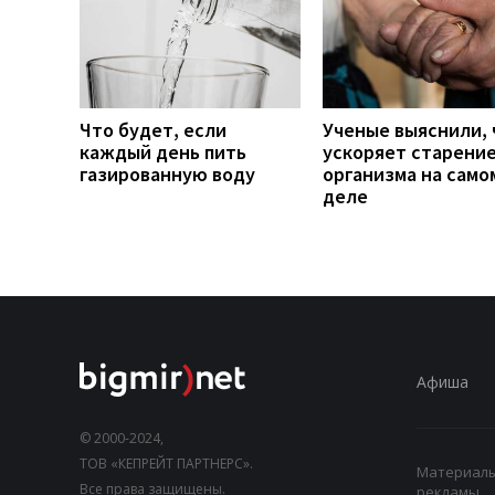
Что будет, если
Ученые выяснили, 
каждый день пить
ускоряет старени
газированную воду
организма на само
деле
Афиша
© 2000-2024,
ТОВ «КЕПРЕЙТ ПАРТНЕРС».
Материалы,
Все права защищены.
рекламы.