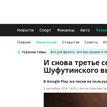
Новости
Спорт
Финансы
Авто
Техн
Главная
Технологии
Открытия
Советы
И
Горячие темы:
Все для фронта - все про оружие и т
И снова третье с
Шуфутинского вы
В Google Play же песня не польз
3 сентября 2018, 14:05
|
Автор: Максим Гр