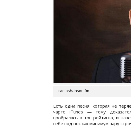
radioshanson.fm
Есть одна песня, которая не теря
чарте iTunes — тому доказател
пробралась в топ рейтинга, и нав
себе под нос как минимум пару строч