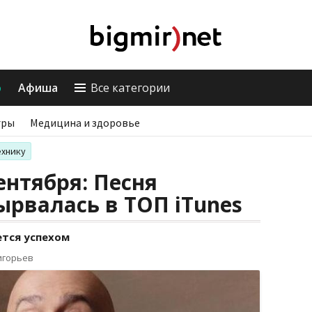
о
Афиша
Все категории
гры
Медицина и здоровье
ехнику
ентября: Песня
рвалась в ТОП iTunes
уется успехом
игорьев