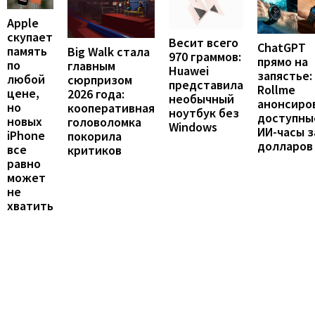
Apple
скупает
Весит всего
ChatGPT
память
Big Walk стала
970 граммов:
прямо на
по
главным
Huawei
запястье:
любой
сюрпризом
представила
Rollme
цене,
2026 года:
необычный
анонсиро
но
кооперативная
ноутбук без
доступны
новых
головоломка
Windows
ИИ-часы з
iPhone
покорила
долларов
все
критиков
равно
может
не
хватить