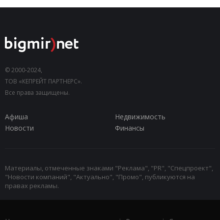
© 2000-2024,
ТОВ «КЕПРЕЙТ ПАРТНЕРС».
Все права защищены.
Афиша
Недвижимость
Новости
Финансы
Материалы, отмеченные знаками "Реклама", "PR", "Спецпроект",
"Новости компаний", "Актуально", "Промо", публикуются на
правах рекламы.