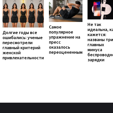
Не так
Самое
идеальна, к
популярное
Долгие годы все
кажется:
упражнение на
ошибались: ученые
названы тр
пресс
пересмотрели
главных
оказалось
главный критерий
минуса
переоцененным
женской
беспроводн
привлекательности
зарядки