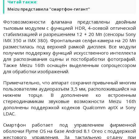
Читай также:
Meizu представила "смартфон-гигант"
Фотовозможности флагмана представлены двойным
тыловым модулем с функцией HDR, 4-осевой оптической
стабилизацией и разрешением 12 + 20 Мп (сенсоры Sony
IMX 350 и IMX 380). Фронтальная селфи-камера на 20 Мп
разместилась под верхней рамкой дисплея. Все модули
получили поддержку функций искусственного интеллекта
для распознавания сцены и постобработки фотографий.
Также Meizu 16th оснащён выделенным сопроцессором
для обработки изображений.
Примечательно, что аппарат сохранил привычный многим
пользователям аудиоразъём 3,5 мм, расположившийся на
нижнем торце. В дополнение ко встроенным
стереодинамикам звуковые возможности Meizu 16th
дополнены поддержкой кодеков Qualcomm aptX и Sony
LDAC.
Смартфон работает под управлением фирменной
оболочки Flyme OS на базе Android 8.1 Oreo с поддержкой
жестового управления. За тактильную отдачу при