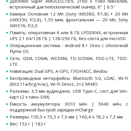
Дисплей: Super AMOLED,18:9, 2160 х 1080 пикселей,
встроенный дактилоскопический сканер, 6" | 6.5"
Камера: Основная 12 Мп (Sony IMX380, f/1,8) + 20 Мп
(IMX350, f/2,6), 1,55 мкм, фронтальная — 20 Мп, Sony
IMX376, f/2,0
Память: оперативная 6 или 8 ГБ LPDDR4X, встроенная
UFS 2.1 64/128 ГБ | 128/256 ГБ, без слота для microSD
Операционная система: : Android 8.1 Oreo с оболочкой
Flyme OS
Сеть: GSM, CDMA, WCDMA, TD-SCDMA, FDD-LTE, TDD-
LTE
Навигация: Dual GPS, A-GPS, ГЛОНАСС, Beidou
Беспроводные интерфейсы: Bluetooth 5.0, LDAC, Wi-Fi
(802.11a/b/g/n/ac), Wi-Fi Direct, 2×2 MIMO
Разъёмы: 3,5 мм аудиоджек, USB Type-C, слот для Sim-
карт (2 x nano-SIM)
Ёмкость аккумулятора: 3010 мАч | 3640 мАч, с
поддержкой быстрой зарядки mCharge
Размеры: 150,5 х 73,3 х 7,3 мм | 160,4 х 78,2 х 7,3 мм
Вес: 152 г | 182 г