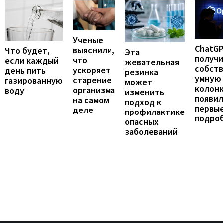
Ученые
ChatG
выяснили,
Что будет,
Эта
получ
что
если каждый
жевательная
собст
ускоряет
день пить
резинка
умную
старение
газированную
может
колонк
организма
воду
изменить
появил
на самом
подход к
первы
деле
профилактике
подро
опасных
заболеваний