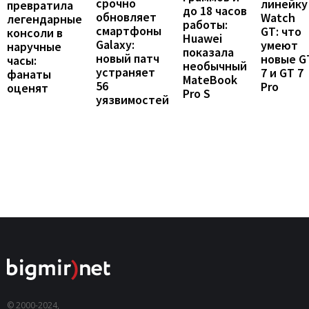
срочно
линейку
превратила
до 18 часов
обновляет
Watch
легендарные
работы:
смартфоны
GT: что
консоли в
Huawei
Galaxy:
умеют
наручные
показала
новый патч
новые G
часы:
необычный
устраняет
7 и GT 7
фанаты
MateBook
56
Pro
оценят
Pro S
уязвимостей
© 2000-2024,