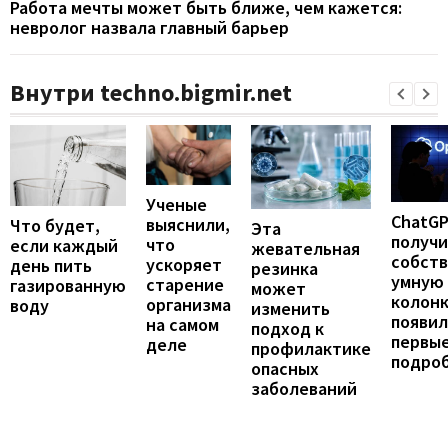
Работа мечты может быть ближе, чем кажется:
невролог назвала главный барьер
Внутри techno.bigmir.net
Ученые
ChatG
выяснили,
Что будет,
Эта
получ
что
если каждый
жевательная
собст
ускоряет
день пить
резинка
умную
старение
газированную
может
колонк
организма
воду
изменить
появил
на самом
подход к
первы
деле
профилактике
подро
опасных
заболеваний