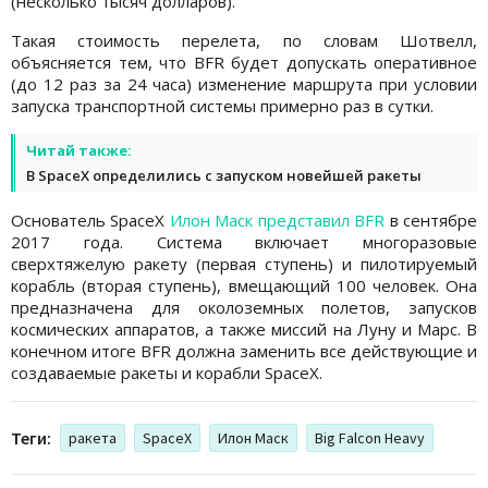
(несколько тысяч долларов).
Такая стоимость перелета, по словам Шотвелл,
объясняется тем, что BFR будет допускать оперативное
(до 12 раз за 24 часа) изменение маршрута при условии
запуска транспортной системы примерно раз в сутки.
Читай также:
В SpaceX определились с запуском новейшей ракеты
Основатель SpaceX
Илон Маск представил BFR
в сентябре
2017 года. Система включает многоразовые
сверхтяжелую ракету (первая ступень) и пилотируемый
корабль (вторая ступень), вмещающий 100 человек. Она
предназначена для околоземных полетов, запусков
космических аппаратов, а также миссий на Луну и Марс. В
конечном итоге BFR должна заменить все действующие и
создаваемые ракеты и корабли SpaceX.
Теги:
ракета
SpaceX
Илон Маск
Big Falcon Heavy