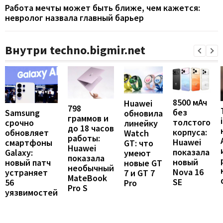
Работа мечты может быть ближе, чем кажется:
невролог назвала главный барьер
Внутри techno.bigmir.net
8500 мАч
Huawei
798
без
Samsung
обновила
граммов и
толстого
срочно
линейку
до 18 часов
корпуса:
обновляет
Watch
работы:
Huawei
смартфоны
GT: что
Huawei
показала
Galaxy:
умеют
показала
новый
новый патч
новые GT
необычный
Nova 16
устраняет
7 и GT 7
MateBook
SE
56
Pro
Pro S
уязвимостей