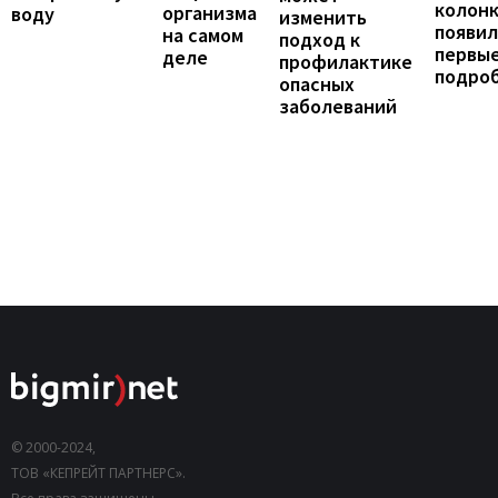
колонк
организма
воду
изменить
появил
на самом
подход к
первы
деле
профилактике
подро
опасных
заболеваний
© 2000-2024,
ТОВ «КЕПРЕЙТ ПАРТНЕРС».