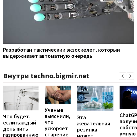
Разработан тактический экзоскелет, который
выдерживает автоматную очередь
Внутри techno.bigmir.net
Ученые
ChatG
выяснили,
Что будет,
Эта
получ
что
если каждый
жевательная
собст
ускоряет
день пить
резинка
умную
старение
газированную
может