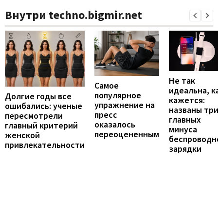
Внутри techno.bigmir.net
Не так
Самое
идеальна, к
популярное
Долгие годы все
кажется:
упражнение на
ошибались: ученые
названы тр
пресс
пересмотрели
главных
оказалось
главный критерий
минуса
переоцененным
женской
беспроводн
привлекательности
зарядки