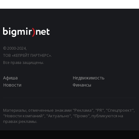
© 2000-2024,
ТОВ «КЕПРЕЙТ ПАРТНЕРС».
Все права защищены.
Афиша
Недвижимость
Новости
Финансы
Материалы, отмеченные знаками "Реклама", "PR", "Спецпроект",
"Новости компаний", "Актуально", "Промо", публикуются на
правах рекламы.