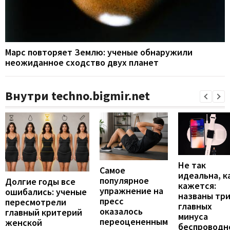
Марс повторяет Землю: ученые обнаружили
неожиданное сходство двух планет
Внутри techno.bigmir.net
Не так
Самое
идеальна, к
популярное
Долгие годы все
кажется:
упражнение на
ошибались: ученые
названы тр
пресс
пересмотрели
главных
оказалось
главный критерий
минуса
переоцененным
женской
беспроводн