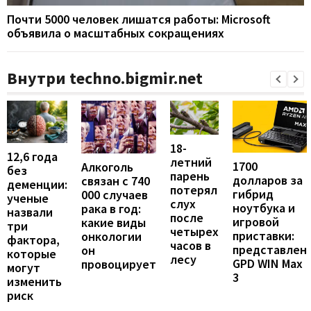
Почти 5000 человек лишатся работы: Microsoft
объявила о масштабных сокращениях
Внутри techno.bigmir.net
18-
12,6 года
летний
1700
Алкоголь
без
парень
долларов за
связан с 740
деменции:
потерял
гибрид
000 случаев
ученые
слух
ноутбука и
рака в год:
назвали
после
игровой
какие виды
три
четырех
приставки:
онкологии
фактора,
часов в
представлен
он
которые
лесу
GPD WIN Max
провоцирует
могут
3
изменить
риск