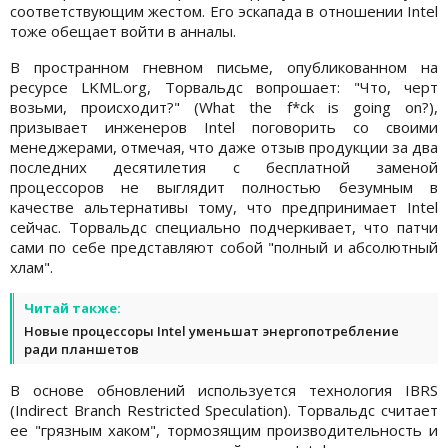
соответствующим жестом. Его эскапада в отношении Intel
тоже обещает войти в анналы.
В пространном гневном письме, опубликованном на
ресурсе LKML.org, Торвальдс вопрошает: "Что, черт
возьми, происходит?" (What the f*ck is going on?),
призывает инженеров Intel поговорить со своими
менеджерами, отмечая, что даже отзыв продукции за два
последних десятилетия с бесплатной заменой
процессоров не выглядит полностью безумным в
качестве альтернативы тому, что предпринимает Intel
сейчас. Торвальдс специально подчеркивает, что патчи
сами по себе представляют собой "полный и абсолютный
хлам".
Читай также:
Новые процессоры Intel уменьшат энергопотребление
ради планшетов
В основе обновлений используется технология IBRS
(Indirect Branch Restricted Speculation). Торвальдс считает
ее "грязным хаком", тормозящим производительность и