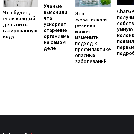
Ученые
ChatG
выяснили,
Что будет,
Эта
получ
что
если каждый
жевательная
собст
ускоряет
день пить
резинка
умную
старение
газированную
может
колонк
организма
воду
изменить
появил
на самом
подход к
первы
деле
профилактике
подро
опасных
заболеваний