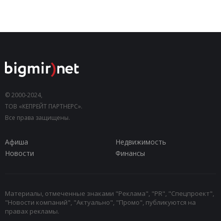
© 2000-2024,
ТОВ «КЕПРЕЙТ ПАРТНЕРС».
Все права защищены.
Афиша
Недвижимость
Новости
Финансы
Материалы, отмеченные знаками "Реклама", "PR", "Спецпроект",
"Новости компаний", "Актуально", "Промо", публикуются на
правах рекламы.