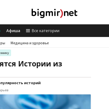
о
Афиша
Все категории
гры
Медицина и здоровье
ехнику
ятся Истории из
опулярность историй
орьев