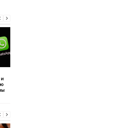
Одно нажатие — и
В WhatsApp тестиру
 и
селфи отправлено:
шумоподавление: ка
ую
новая функция
это будет работать
ны
Instagram вызвала
волну критики