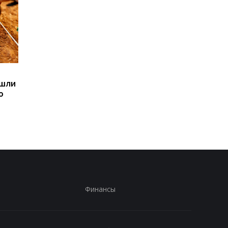
Sega превратила
Магнитные бури,
ашли
легендарные консоли в
прогноз на 6, 7, 8
ю
наручные часы: фанаты
августа: подробност
оценят
по дням
Финансы