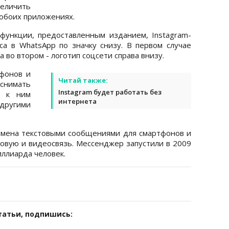
личить
 обоих приложениях.
функции, предоставленным изданием, Instagram-
а в WhatsApp по значку снизу. В первом случае
 а во втором - логотип соцсети справа внизу.
тфонов и
Читай также:
нимать
Instagram будет работать без
ь к ним
интернета
 другими
бмена текстовыми сообщениями для смартфонов и
вую и видеосвязь. Мессенджер запустили в 2009
иллиарда человек.
татьи, подпишись: