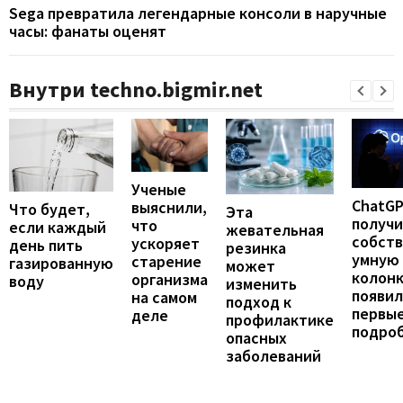
Sega превратила легендарные консоли в наручные
часы: фанаты оценят
Внутри techno.bigmir.net
Ученые
ChatG
выяснили,
Что будет,
Эта
получ
что
если каждый
жевательная
собст
ускоряет
день пить
резинка
умную
старение
газированную
может
колонк
организма
воду
изменить
появил
на самом
подход к
первы
деле
профилактике
подро
опасных
заболеваний