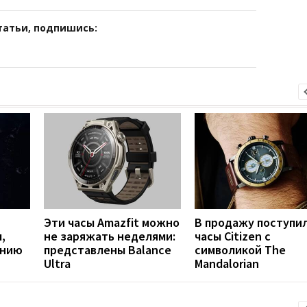
татьи, подпишись:
Эти часы Amazfit можно
В продажу поступи
,
не заряжать неделями:
часы Citizen с
ению
представлены Balance
символикой The
Ultra
Mandalorian