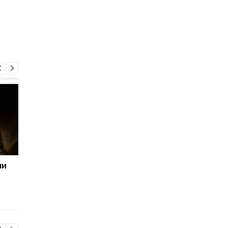
ли
Swatch и Audemars
Новые часы Casio по
Piguet вдохнули новую
Mandalorian and Grog
жизнь в формат
дизайн, цена и фиш
карманных часов