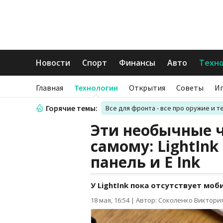
Новости
Спорт
Финансы
Авто
Техн
Главная
Технологии
Открытия
Советы
И
Горячие темы:
Все для фронта - все про оружие и т
Эти необычные 
самому: LightIn
панель и E Ink
У LightInk пока отсутствует мо
18 мая, 16:54
|
Автор: Соколенко Виктори