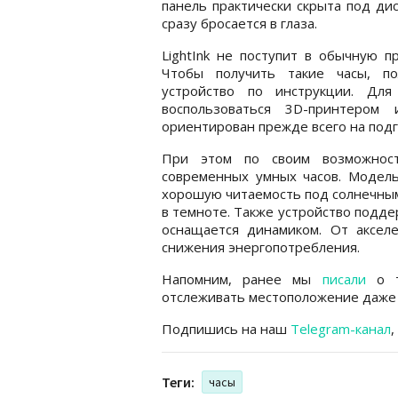
панель практически скрыта под ди
сразу бросается в глаза.
LightInk не поступит в обычную п
Чтобы получить такие часы, по
устройство по инструкции. Для
воспользоваться 3D-принтером
ориентирован прежде всего на подг
При этом по своим возможност
современных умных часов. Модель
хорошую читаемость под солнечным
в темноте. Также устройство подде
оснащается динамиком. От аксел
снижения энергопотребления.
Напомним, ранее мы
писали
о т
отслеживать местоположение даже 
Подпишись на наш
Telegram-канал
,
Теги:
часы