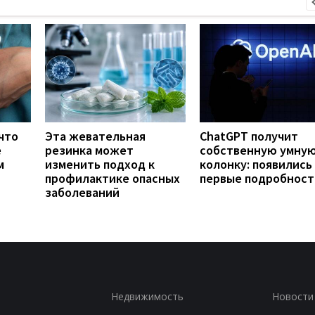
что
Эта жевательная
ChatGPT получит
е
резинка может
собственную умну
м
изменить подход к
колонку: появились
профилактике опасных
первые подробност
заболеваний
Недвижимость
Новости