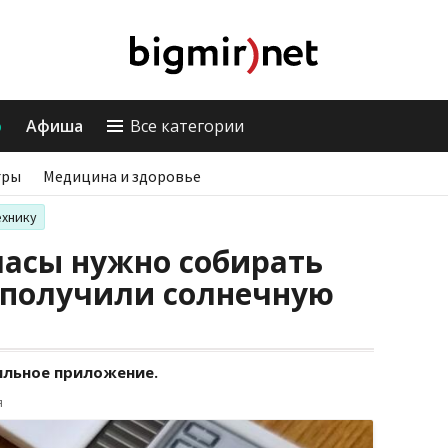
о
Афиша
Все категории
гры
Медицина и здоровье
ехнику
часы нужно собирать
k получили солнечную
бильное приложение.
я