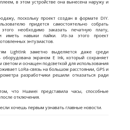
сплеем, в этом устройстве она вынесена наружу и
родажу, поскольку проект создан в формате DIY.
льзователю придется самостоятельно собрать
 этого необходимо заказать печатную плату,
 и иметь навыки пайки. Из-за этого проект
отовленных энтузиастов.
ям LightInk заметно выделяется даже среди
 оборудована экраном E Ink, который сохраняет
 светом и оснащен подсветкой для использования
рживает LoRa-связь на большом расстоянии, GPS и
ерометра разработчики решили отказаться ради
ом, что Huawei представила часы, способные
после отключения.
 если хочешь первым узнавать главные новости.