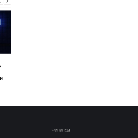
Шесть смартфонов за
Назван самый люби
ю
год: Nothing готовит
iPhone пользователе
самый масштабный
и это не новый флаг
и
запуск в своей истории
Финансы