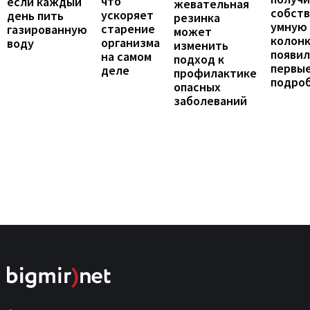
что
если каждый
жевательная
собст
ускоряет
день пить
резинка
умную
старение
газированную
может
колонк
организма
воду
изменить
появил
на самом
подход к
первы
деле
профилактике
подро
опасных
заболеваний