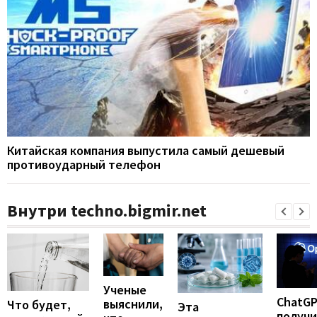
Китайская компания выпустила самый дешевый
противоударный телефон
Внутри techno.bigmir.net
Ученые
ChatG
выяснили,
Что будет,
Эта
получ