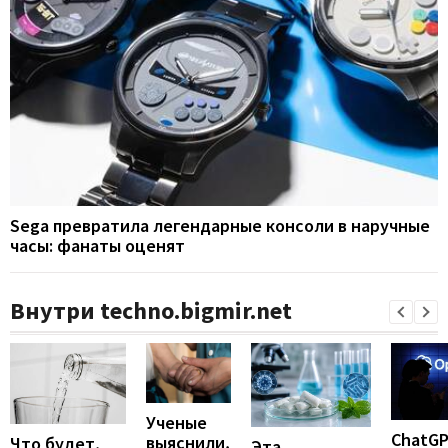
Sega превратила легендарные консоли в наручные
часы: фанаты оценят
Внутри techno.bigmir.net
Ученые
ChatG
выяснили,
Что будет,
Эта