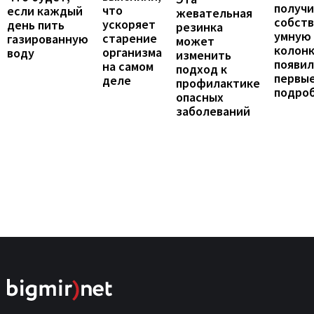
получ
что
если каждый
жевательная
собст
ускоряет
день пить
резинка
умную
старение
газированную
может
колонк
организма
воду
изменить
появил
на самом
подход к
первы
деле
профилактике
подро
опасных
заболеваний