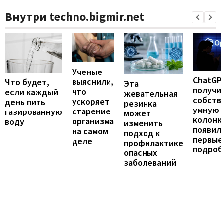
Внутри techno.bigmir.net
Ученые
ChatG
выяснили,
Что будет,
Эта
получ
что
если каждый
жевательная
собст
ускоряет
день пить
резинка
умную
старение
газированную
может
колонк
организма
воду
изменить
появил
на самом
подход к
первы
деле
профилактике
подро
опасных
заболеваний