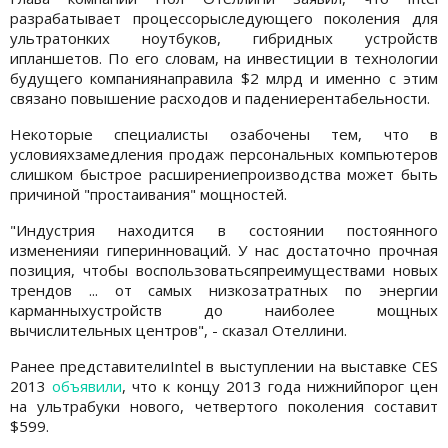
разрабатывает процессорыследующего поколения для
ультратонких ноутбуков, гибридных устройств
ипланшетов. По его словам, на инвестиции в технологии
будущего компаниянаправила $2 млрд и именно с этим
связано повышение расходов и падениерентабельности.
Некоторые специалисты озабочены тем, что в
условияхзамедления продаж персональных компьютеров
слишком быстрое расширениепроизводства может быть
причиной "простаивания" мощностей.
"Индустрия находится в состоянии постоянного
измененияи гиперинноваций. У нас достаточно прочная
позиция, чтобы воспользоватьсяпреимуществами новых
трендов ... от самых низкозатратных по энергии
карманныхустройств до наиболее мощных
вычислительных центров", - сказал Отеллини.
Ранее представителиIntel в выступлении на выставке CES
2013
объявили
, что к концу 2013 года нижнийпорог цен
на ультрабуки нового, четвертого поколения составит
$599.