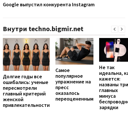
Google выпустил конкурента Instagram
Внутри techno.bigmir.net
Не так
Самое
идеальна, к
популярное
Долгие годы все
кажется:
упражнение на
ошибались: ученые
названы тр
пресс
пересмотрели
главных
оказалось
главный критерий
минуса
переоцененным
женской
беспроводн
привлекательности
зарядки