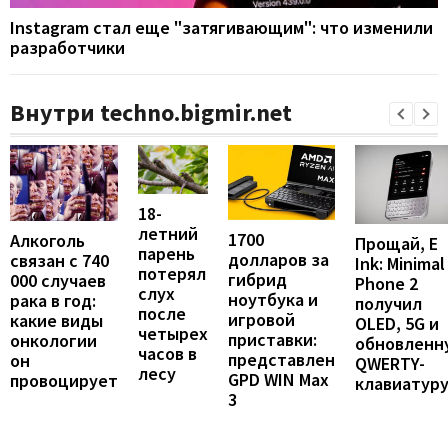
Instagram стал еще "затягивающим": что изменили
разработчики
Внутри techno.bigmir.net
18-
летний
1700
Алкоголь
Прощай, E
парень
долларов за
связан с 740
Ink: Minimal
потерял
гибрид
000 случаев
Phone 2
слух
ноутбука и
рака в год:
получил
после
игровой
какие виды
OLED, 5G и
четырех
приставки:
онкологии
обновленн
часов в
представлен
он
QWERTY-
лесу
GPD WIN Max
провоцирует
клавиатур
3