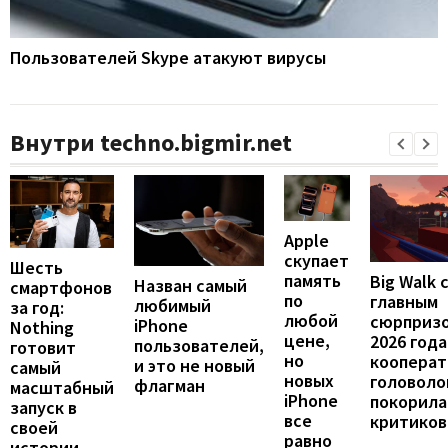
Пользователей Skype атакуют вирусы
Внутри techno.bigmir.net
Apple
скупает
Шесть
память
Big Walk 
Назван самый
смартфонов
по
главным
любимый
за год:
любой
сюрприз
iPhone
Nothing
цене,
2026 года
пользователей,
готовит
но
кооперат
и это не новый
самый
новых
головоло
флагман
масштабный
iPhone
покорила
запуск в
все
критиков
своей
равно
истории