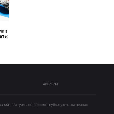
Samsung срочно
798 граммов и до 18
ли в
обновляет смартфоны
часов работы: Huawe
наты
Galaxy: новый патч
показала необычный
устраняет 56
MateBook Pro S
уязвимостей
Финансы
аний", "Актуально", "Промо", публикуются на правах