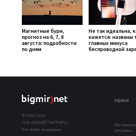
Магнитные бури,
Не так идеальна, к
прогноз на 6, 7, 8
кажется: названы 
августа: подробности
главных минуса
по дням
беспроводной зар
Афиша
© 2000-2024,
ТОВ «КЕПРЕЙТ ПАРТНЕРС».
Материалы,
Все права защищены.
рекламы.