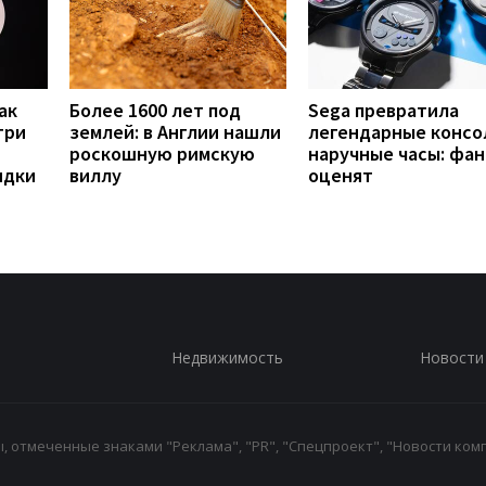
ак
Более 1600 лет под
Sega превратила
три
землей: в Англии нашли
легендарные консо
роскошную римскую
наручные часы: фа
ядки
виллу
оценят
Недвижимость
Новости
 отмеченные знаками "Реклама", "PR", "Спецпроект", "Новости комп