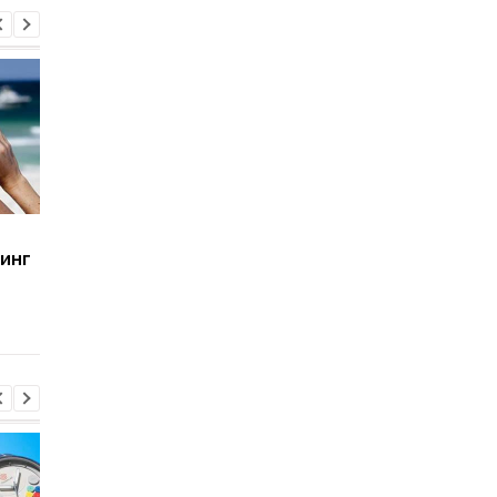
8500 мАч без толстого
Galaxy S27 Ultra ста
инг
корпуса: Huawei
фотографировать
показала новый Nova 16
иначе: инсайдер
SE
раскрыл секрет нов
объективов Samsung