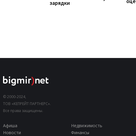
оце
зарядки
© 2000-2024,
ТОВ «КЕПРЕЙТ ПАРТНЕРС».
Все права защищены.
Афиша
Недвижимость
Новости
Финансы