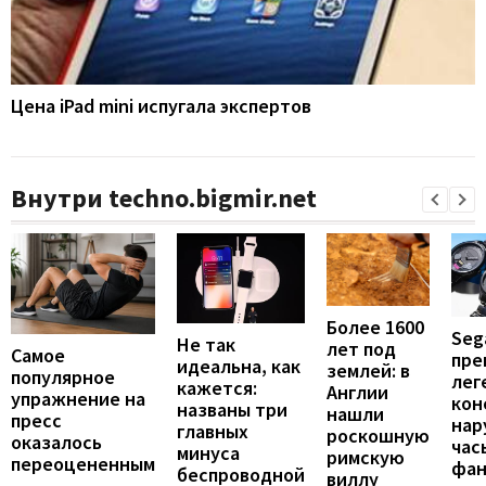
Цена iPad mini испугала экспертов
Внутри techno.bigmir.net
Более 1600
Seg
Не так
лет под
Самое
пре
идеальна, как
землей: в
популярное
лег
кажется:
Англии
упражнение на
кон
названы три
нашли
пресс
нар
главных
роскошную
оказалось
час
минуса
римскую
переоцененным
фан
беспроводной
виллу