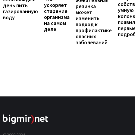
жевательная
собст
ускоряет
день пить
резинка
умную
старение
газированную
может
колонк
организма
воду
изменить
появил
на самом
подход к
первы
деле
профилактике
подро
опасных
заболеваний
© 2000-2024,