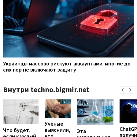
Украинцы массово рискуют аккаунтами: многие до
сих пор не включают защиту
Внутри techno.bigmir.net
Ученые
ChatG
выяснили,
Что будет,
Эта
получ
что
если каждый