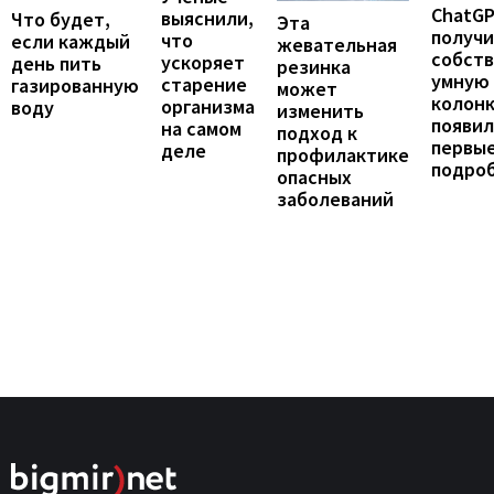
ChatG
выяснили,
Что будет,
Эта
получ
что
если каждый
жевательная
собст
ускоряет
день пить
резинка
умную
старение
газированную
может
колонк
организма
воду
изменить
появил
на самом
подход к
первы
деле
профилактике
подро
опасных
заболеваний